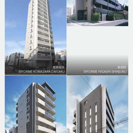
世田谷区
新宿区
SYFORME KOMAZAWA-DAIGAKU
SYFORME HIGASHI-SHINJUKU