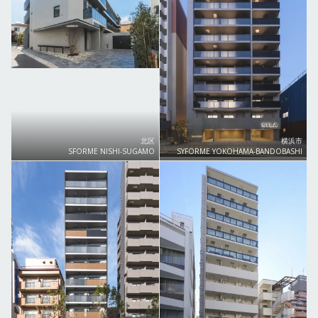
北区
横浜市
SFORME NISHI-SUGAMO
SYFORME YOKOHAMA-BANDOBASHI