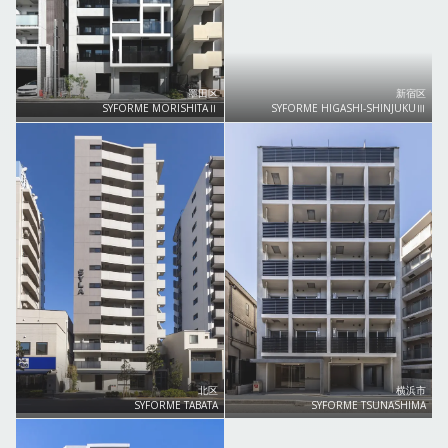
墨田区
新宿区
SYFORME MORISHITAⅡ
SYFORME HIGASHI-SHINJUKUⅢ
北区
横浜市
SYFORME TABATA
SYFORME TSUNASHIMA