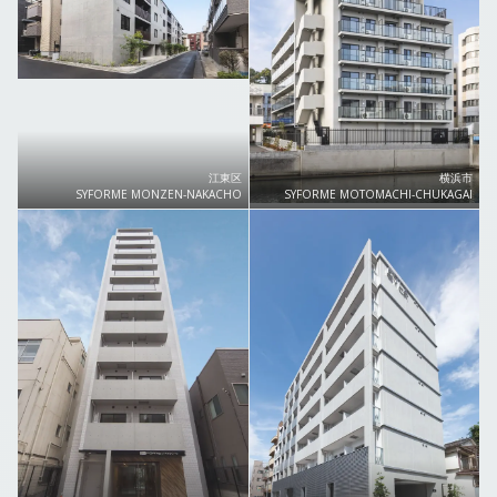
江東区
横浜市
SYFORME MONZEN-NAKACHO
SYFORME MOTOMACHI-CHUKAGAI