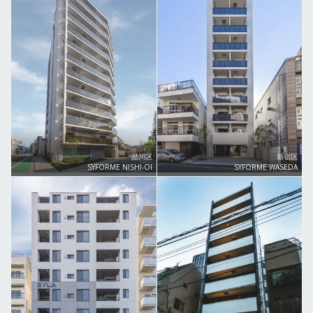
品川区
新宿区
SYFORME NISHI-OI
SYFORME WASEDA