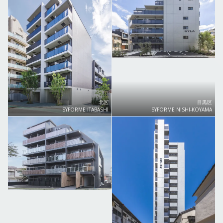
北区
目黒区
SYFORME ITABASHI
SYFORME NISHI-KOYAMA