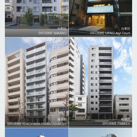
中野区
台東区
SYFORME NAKANO
SYFORME UENO Asyl Court
板橋区
横浜市
SYFORME ITABASⅡ
SYFORME YOKOHAMA-HIRANUMABASHI