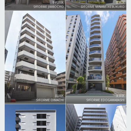
千代田区
豊島区
SYFORME JIMBOCHO
SYFORME MINAMI-IKEBUKURO
品川区
文京区
SYFORME OIMACHI
SYFORME EDOGAWABASHI