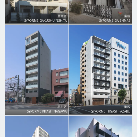
豊島区
港区
SYFORME GAKUSHUINSHITA
SYFORME GAIENMAE
品川区
港区
SYFORME KITASHINAGAWA
SYFORME HIGASHI-AZABU