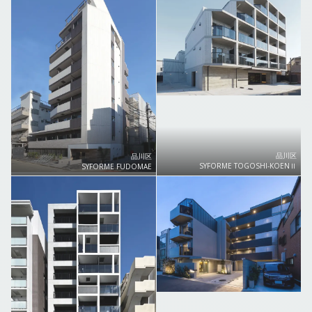
品川区
品川区
SYFORME TOGOSHI-KOENⅡ
SYFORME FUDOMAE