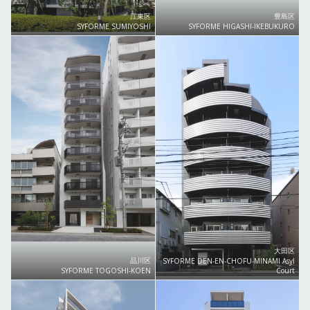
江東区
豊島区
SYFORME SUMIYOSHI
SYFORME HIGASHI-IKEBUKURO
大田区
品川区
SYFORME DEN-EN-CHOFU-MINAMI Asyl
SYFORME TOGOSHI-KOEN
Court