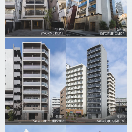
江東区
品川区
SYFORME KIBAⅡ
SYFORME OMORI
墨田区
江東区
SYFORME MORISHITA
SYFORME KAMEIDO