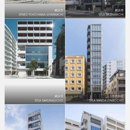
横浜市
横浜市
SYNEX YOKOHAMA-SHIMMACHI
SYLA BASHAMICHI
横浜市
千代田区
SYLA SAKURAGICHO
SYLA KANDA-ZINBOCHO