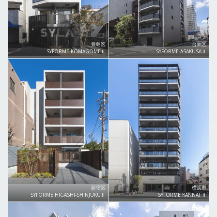
豊島区
台東区
SYFORME KOMAGOMEⅡ
SYFORME ASAKUSAⅡ
新宿区
横浜市
SYFORME HIGASHI-SHINJUKUⅡ
SYFORME KANNAI Ⅱ