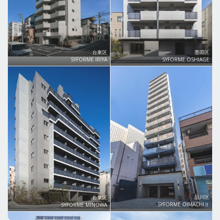
台東区
墨田区
SYFORME IRIYA
SYFORME OSHIAGE
品川区
台東区
SYFORME OIMACHIⅡ
SYFORME MINOWA