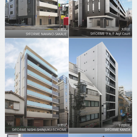
大田区
中野区
SYFORME 下丸子 Asyl Court
SYFORME NAKANO-SAKAUE
中野区
千代田区
SYFORME NISHI-SHINJUKU-5CHOME
SYFORME KANDA