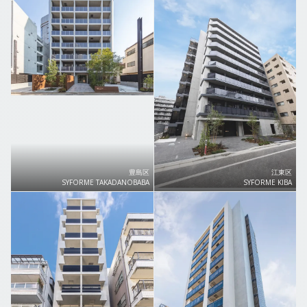
豊島区
江東区
SYFORME TAKADANOBABA
SYFORME KIBA