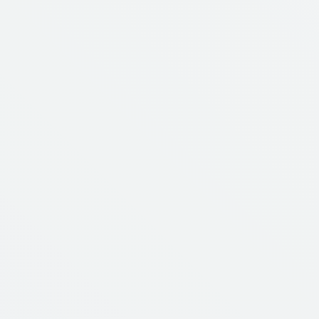
JR京浜東北・根岸線「新子安」駅 徒歩4分 / 京
急本線「京急新子安」駅 徒歩4分 / 京急本線
「子安」駅 徒歩9分
SYNEX YOKOHAMA-SHIMMACHI
京急本線「神奈川新町」駅 徒歩2分、京急本線
「京急東神奈川」駅 徒歩8分、JR京浜東北線・
根岸線「東神奈川」駅 徒歩9分
Coming Soon
販売予定物件
先行申込受付中
SYFORME TACHIKAWA
JR中央線快速・南武線・青梅線・五日市線「立