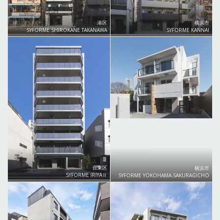
港区
横浜市
SYFORME SHIROKANE TAKANAWA
SYFORME KANNAI
台東区
横浜市
SYFORME IRIYAⅡ
SYFORME YOKOHAMA‐SAKURAGICHO