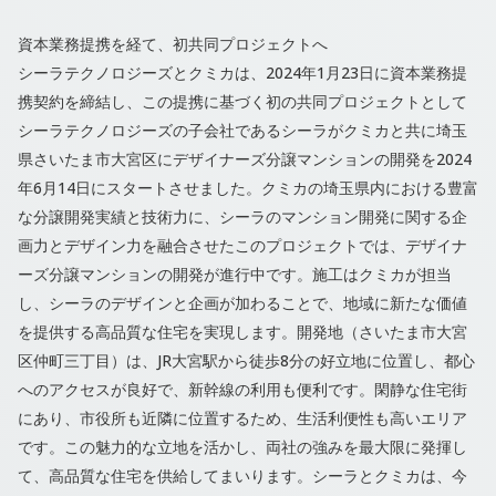
資本業務提携を経て、初共同プロジェクトへ
シーラテクノロジーズとクミカは、2024年1月23日に資本業務提
携契約を締結し、この提携に基づく初の共同プロジェクトとして
シーラテクノロジーズの子会社であるシーラがクミカと共に埼玉
県さいたま市大宮区にデザイナーズ分譲マンションの開発を2024
年6月14日にスタートさせました。クミカの埼玉県内における豊富
な分譲開発実績と技術力に、シーラのマンション開発に関する企
画力とデザイン力を融合させたこのプロジェクトでは、デザイナ
ーズ分譲マンションの開発が進行中です。施工はクミカが担当
し、シーラのデザインと企画が加わることで、地域に新たな価値
を提供する高品質な住宅を実現します。開発地（さいたま市大宮
区仲町三丁目）は、JR大宮駅から徒歩8分の好立地に位置し、都心
へのアクセスが良好で、新幹線の利用も便利です。閑静な住宅街
にあり、市役所も近隣に位置するため、生活利便性も高いエリア
です。この魅力的な立地を活かし、両社の強みを最大限に発揮し
て、高品質な住宅を供給してまいります。シーラとクミカは、今