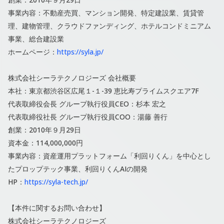
事業内容：不動産売買、マンション開発、特定建設業、賃貸管
理、建物管理、クラウドファンディング、ホテルコンドミニアム
事業、総合建設業
ホームページ：
https://syla.jp/
株式会社シーラテクノロジーズ 会社概要
本社：東京都渋⾕区広尾１-１-39 恵⽐寿プライムスクエア7F
代表取締役会⻑ グループ執⾏役員CEO：杉本 宏之
代表取締役社⻑ グループ執⾏役員COO：湯藤 善⾏
創業：2010年９⽉29⽇
資本金：114,000,000円
事業内容：資産運⽤プラットフォーム「利回りくん」を中⼼とし
たプロップテック事業、利回りくんAIの開発
HP：
https://syla-tech.jp/
【本件に関するお問い合わせ】
株式会社シーラテクノロジーズ