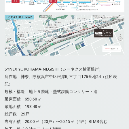
SYNEX YOKOHAMA-NEGISHI（シーネクス横濱根岸）
所在地 神奈川県横浜市中区根岸町三丁目176番地24（住所表
記）
規模・構造 地上５階建・壁式鉄筋コンクリート造
延床面積 650.60㎡
敷地面積 198.48㎡
総戸数 29戸
専有面積 20.00 ㎡（20戸）〜20.15㎡（4戸）※MB含む
施工 株式会社エフリード湘南