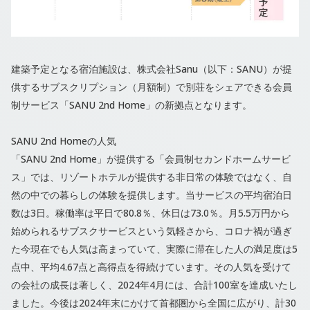
建築予定となる宿泊施設は、株式会社Sanu（以下：SANU）が提
供するサブスクリプション（月額制）で別荘をシェアできる会員
制サービス「SANU 2nd Home」の新拠点となります。
SANU 2nd Homeの人気
「SANU 2nd Home」が提供する「会員制セカンドホームサービ
ス」では、リゾートホテルが提供する非日常の体験ではなく、自
然の中での暮らしの体験を提供します。当サービスの平均宿泊日
数は3日。稼働率は平日で80.8％、休日は73.0％。月5.5万円から
始められるサブスクサービスという気軽さから、コロナ禍が過ぎ
た今現在でも人気は高まっていて、実際に滞在した人の満足度は5
点中、平均4.67点と高得点を得続けています。その人気を受けて
の会社の成長は著しく、2024年4月には、合計100室を達成いたし
ました。今後は2024年末にかけて首都圏から全国に広がり、計30